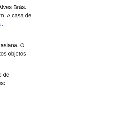
Alves Brás.
m. A casa de
u
,
lasiana. O
tos objetos
o de
s: