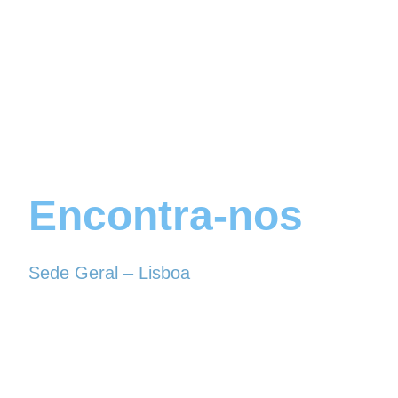
Encontra-nos
Sede Geral – Lisboa
Rua Sociedade Farmacêutica, 39
1150-338 LISBOA
Tel. 213 513 060
conselhogeral@iscf.pt