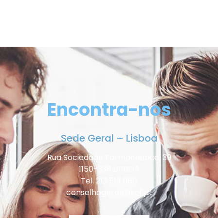
Encontra-nos
Sede Geral – Lisboa
Rua Sociedade Farmacêutica, 39
1150-338 LISBOA
Tel. 213 513 060
conselhogeral@iscf.pt