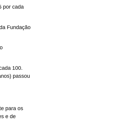
5 por cada
s da Fundação
 o
cada 100.
anos) passou
te para os
es e de