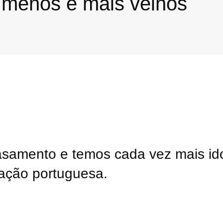
menos e mais velhos
samento e temos cada vez mais id
ação portuguesa.