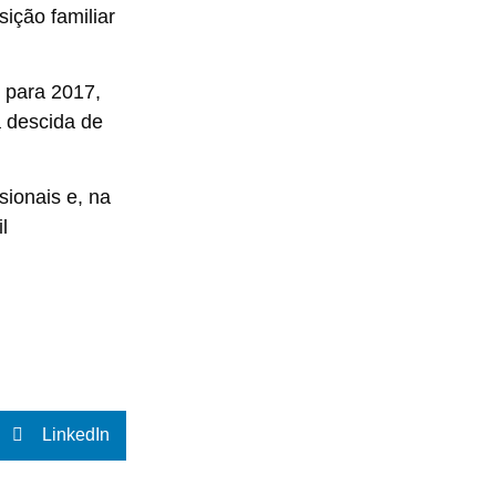
ição familiar
 para 2017,
 descida de
ionais e, na
l
LinkedIn