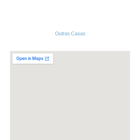
Tel. 213 513 060
conselhogeral@iscf.pt
Outras Casas