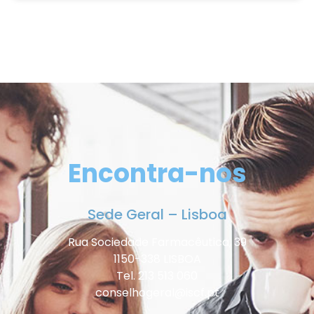
Encontra-nos
Sede Geral – Lisboa
Rua Sociedade Farmacêutica, 39
1150-338 LISBOA
Tel. 213 513 060
conselhogeral@iscf.pt