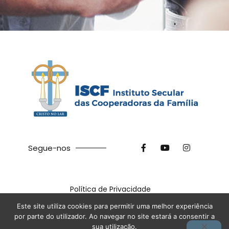
Segue-nos
Política de Privacidade
©
2026
ISCF. Feito com ❤ na
Terra das Ideias
Este site utiliza cookies para permitir uma melhor experiência
por parte do utilizador. Ao navegar no site estará a consentir a
sua utilização.