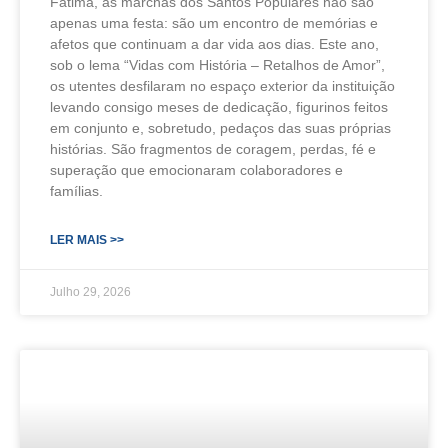
Fátima, as marchas dos Santos Populares não são
apenas uma festa: são um encontro de memórias e
afetos que continuam a dar vida aos dias. Este ano,
sob o lema “Vidas com História – Retalhos de Amor”,
os utentes desfilaram no espaço exterior da instituição
levando consigo meses de dedicação, figurinos feitos
em conjunto e, sobretudo, pedaços das suas próprias
histórias. São fragmentos de coragem, perdas, fé e
superação que emocionaram colaboradores e
famílias.
LER MAIS >>
Julho 29, 2026