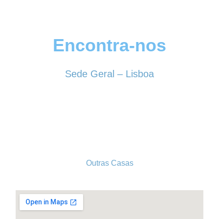
Encontra-nos
Sede Geral – Lisboa
Rua Sociedade Farmacêutica, 39
1150-338 LISBOA
Tel. 213 513 060
conselhogeral@iscf.pt
Outras Casas