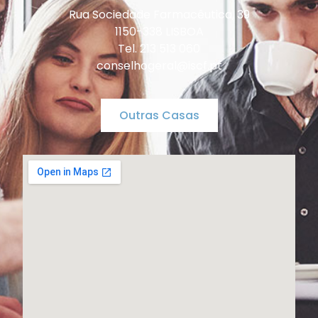
Rua Sociedade Farmacêutica, 39
1150-338 LISBOA
Tel. 213 513 060
conselhogeral@iscf.pt
Outras Casas