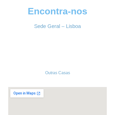
Encontra-nos
Sede Geral – Lisboa
Rua Sociedade Farmacêutica, 39
1150-338 LISBOA
Tel. 213 513 060
conselhogeral@iscf.pt
Outras Casas