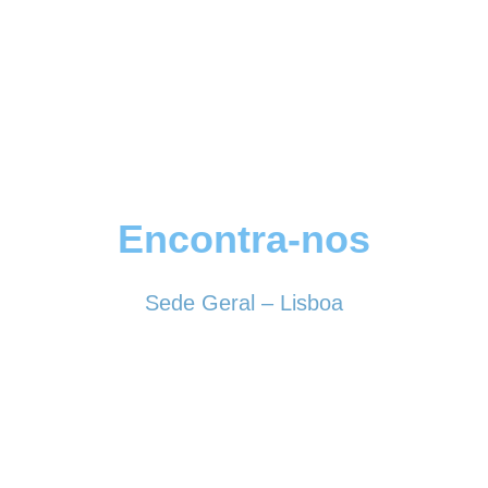
Encontra-nos
Sede Geral – Lisboa
Rua Sociedade Farmacêutica, 39
1150-338 LISBOA
Tel. 213 513 060
conselhogeral@iscf.pt