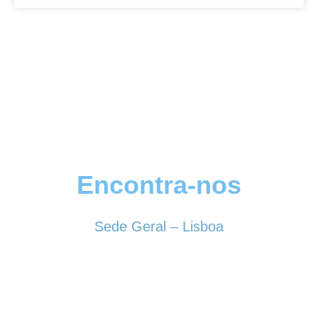
Encontra-nos
Sede Geral – Lisboa
Rua Sociedade Farmacêutica, 39
1150-338 LISBOA
Tel. 213 513 060
conselhogeral@iscf.pt