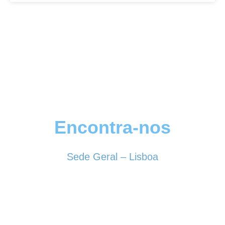
Encontra-nos
Sede Geral – Lisboa
Rua Sociedade Farmacêutica, 39
1150-338 LISBOA
Tel. 213 513 060
conselhogeral@iscf.pt