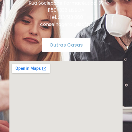
Rua Sociedade Farmacêutica, 39
1150-338 LISBOA
Tel. 213 513 060
conselhogeral@iscf.pt
Outras Casas