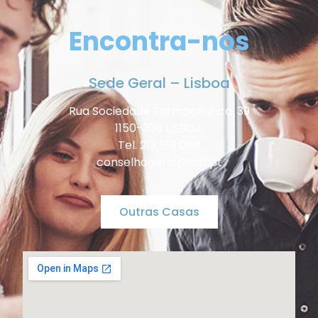
Encontra-nos
Sede Geral – Lisboa
Rua Sociedade Farmacêutica, 39
1150-338 LISBOA
Tel. 213 513 060
conselhogeral@iscf.pt
Outras Casas