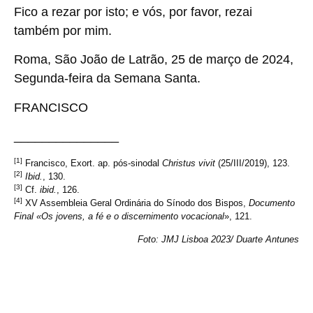
Fico a rezar por isto; e vós, por favor, rezai
também por mim.
Roma, São João de Latrão, 25 de março de 2024,
Segunda-feira da Semana Santa.
FRANCISCO
_______________
[1]
Francisco, Exort. ap. pós-sinodal
Christus vivit
(25/III/2019), 123.
[2]
Ibid.
, 130.
[3]
Cf.
ibid.
, 126.
[4]
XV Assembleia Geral Ordinária do Sínodo dos Bispos,
Documento
Final «Os jovens, a fé e o discernimento vocacional
», 121.
Foto: JMJ Lisboa 2023/ Duarte Antunes