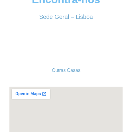
Sede Geral – Lisboa
Rua Sociedade Farmacêutica, 39
1150-338 LISBOA
Tel. 213 513 060
conselhogeral@iscf.pt
Outras Casas