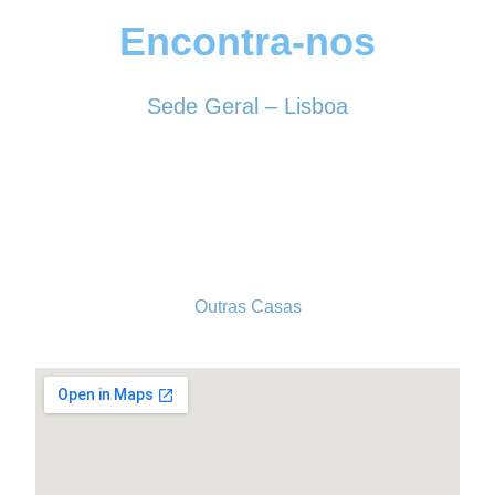
Encontra-nos
Sede Geral – Lisboa
Rua Sociedade Farmacêutica, 39
1150-338 LISBOA
Tel. 213 513 060
conselhogeral@iscf.pt
Outras Casas