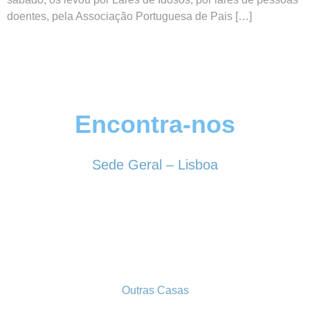
doentes, pela Associação Portuguesa de Pais […]
Encontra-nos
Sede Geral – Lisboa
Rua Sociedade Farmacêutica, 39
1150-338 LISBOA
Tel. 213 513 060
conselhogeral@iscf.pt
Outras Casas