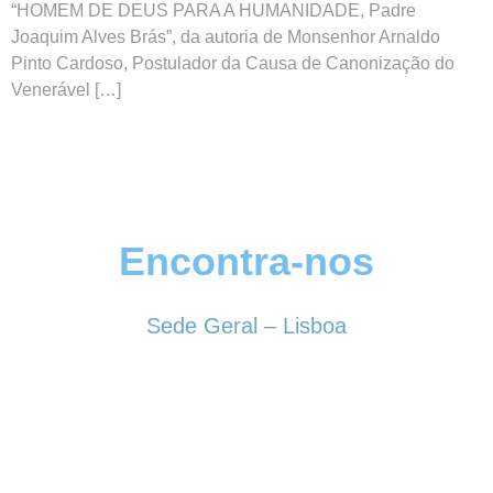
“HOMEM DE DEUS PARA A HUMANIDADE, Padre
Joaquim Alves Brás”, da autoria de Monsenhor Arnaldo
Pinto Cardoso, Postulador da Causa de Canonização do
Venerável […]
Encontra-nos
Sede Geral – Lisboa
Rua Sociedade Farmacêutica, 39
1150-338 LISBOA
Tel. 213 513 060
conselhogeral@iscf.pt