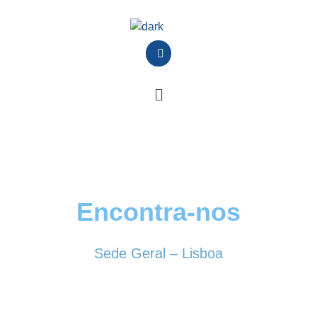
Encontra-nos
Sede Geral – Lisboa
Rua Sociedade Farmacêutica, 39
1150-338 LISBOA
Tel. 213 513 060