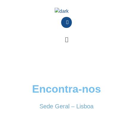
Encontra-nos
Sede Geral – Lisboa
Rua Sociedade Farmacêutica, 39
1150-338 LISBOA
Tel. 213 513 060