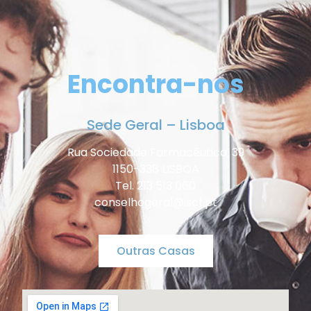
Encontra-nos
Sede Geral – Lisboa
Rua Sociedade Farmacêutica, 39
1150-338 LISBOA
Tel. 213 513 060
conselhogeral@iscf.pt
Outras Casas