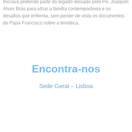
Iniciava pretende partir do legado deixado pelo Pe. Joaquim
Alves Brás para olhar a família contemporânea e os
desafios que enfrenta, sem perder de vista os documentos
do Papa Francisco sobre a temática.
Encontra-nos
Sede Geral – Lisboa
Rua Sociedade Farmacêutica, 39
1150-338 LISBOA
Tel. 213 513 060
conselhogeral@iscf.pt