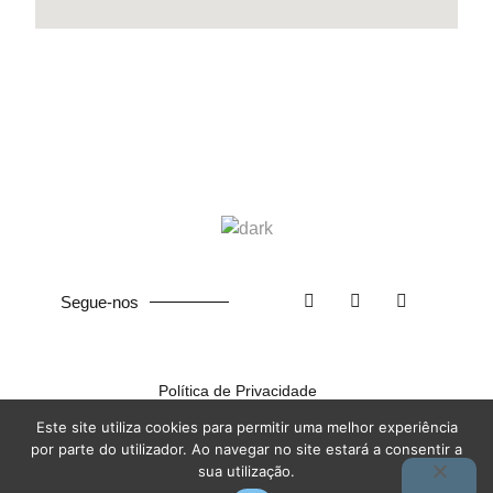
Segue-nos
Política de Privacidade
©
2026
ISCF. Feito com ❤ na
Terra das Ideias
Este site utiliza cookies para permitir uma melhor experiência
por parte do utilizador. Ao navegar no site estará a consentir a
sua utilização.