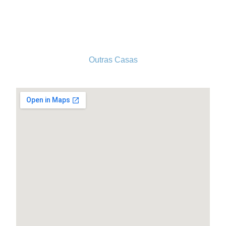
Tel. 213 513 060
conselhogeral@iscf.pt
Outras Casas