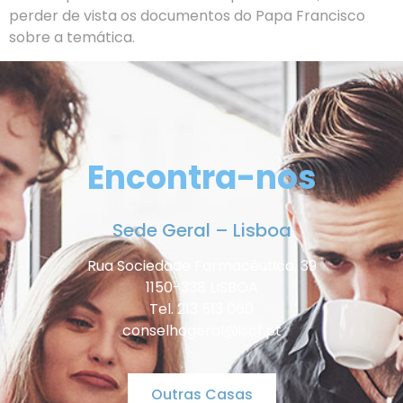
perder de vista os documentos do Papa Francisco
sobre a temática.
Encontra-nos
Sede Geral – Lisboa
Rua Sociedade Farmacêutica, 39
1150-338 LISBOA
Tel. 213 513 060
conselhogeral@iscf.pt
Outras Casas