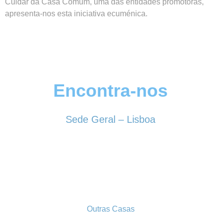
Cuidar da Casa Comum, uma das entidades promotoras,
apresenta-nos esta iniciativa ecuménica.
Encontra-nos
Sede Geral – Lisboa
Rua Sociedade Farmacêutica, 39
1150-338 LISBOA
Tel. 213 513 060
conselhogeral@iscf.pt
Outras Casas