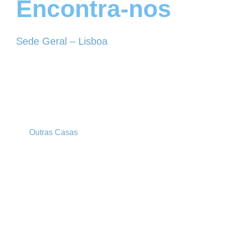
Encontra-nos
Sede Geral – Lisboa
Rua Sociedade Farmacêutica, 39
1150-338 LISBOA
Tel. 213 513 060
conselhogeral@iscf.pt
Outras Casas