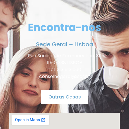
Encontra-nos
Sede Geral – Lisboa
Rua Sociedade Farmacêutica, 39
1150-338 LISBOA
Tel. 213 513 060
conselhogeral@iscf.pt
Outras Casas