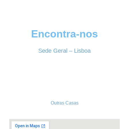
Encontra-nos
Sede Geral – Lisboa
Rua Sociedade Farmacêutica, 39
1150-338 LISBOA
Tel. 213 513 060
conselhogeral@iscf.pt
Outras Casas