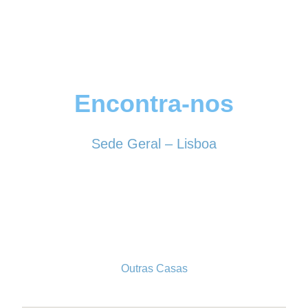
Encontra-nos
Sede Geral – Lisboa
Rua Sociedade Farmacêutica, 39
1150-338 LISBOA
Tel. 213 513 060
conselhogeral@iscf.pt
Outras Casas