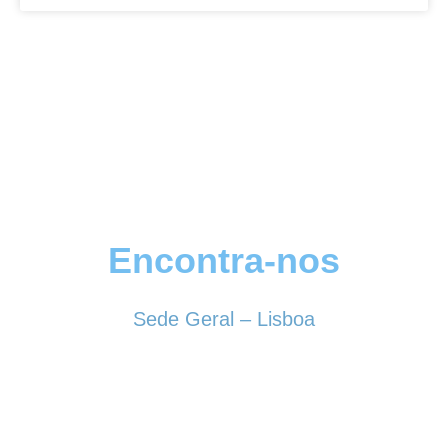
Encontra-nos
Sede Geral – Lisboa
Rua Sociedade Farmacêutica, 39
1150-338 LISBOA
Tel. 213 513 060
conselhogeral@iscf.pt