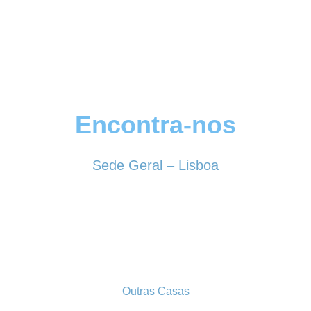
Encontra-nos
Sede Geral – Lisboa
Rua Sociedade Farmacêutica, 39
1150-338 LISBOA
Tel. 213 513 060
conselhogeral@iscf.pt
Outras Casas