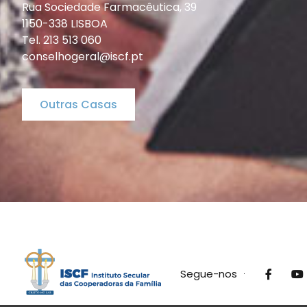
Rua Sociedade Farmacêutica, 39
1150-338 LISBOA
Tel. 213 513 060
conselhogeral@iscf.pt
Outras Casas
Segue-nos