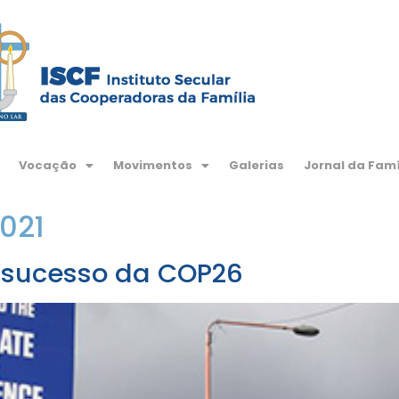
Vocação
Movimentos
Galerias
Jornal da Famí
021
lo sucesso da COP26