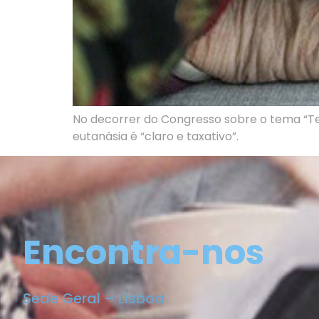
No decorrer do Congresso sobre o tema “Tec
eutanásia é “claro e taxativo”.
Encontra-nos
Sede Geral – Lisboa