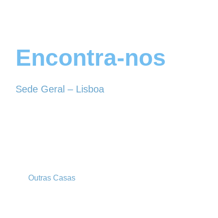
Encontra-nos
Sede Geral – Lisboa
Rua Sociedade Farmacêutica, 39
1150-338 LISBOA
Tel. 213 513 060
conselhogeral@iscf.pt
Outras Casas