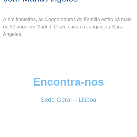
Além fronteiras, as Cooperadoras da Família estão há mais
de 50 anos em Madrid. O seu carisma conquistou Maria
Angeles.
Encontra-nos
Sede Geral – Lisboa
Rua Sociedade Farmacêutica, 39
1150-338 LISBOA
Tel. 213 513 060
conselhogeral@iscf.pt