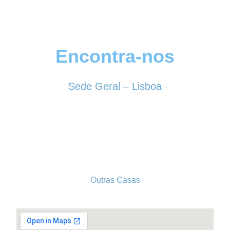
Encontra-nos
Sede Geral – Lisboa
Rua Sociedade Farmacêutica, 39
1150-338 LISBOA
Tel. 213 513 060
conselhogeral@iscf.pt
Outras Casas