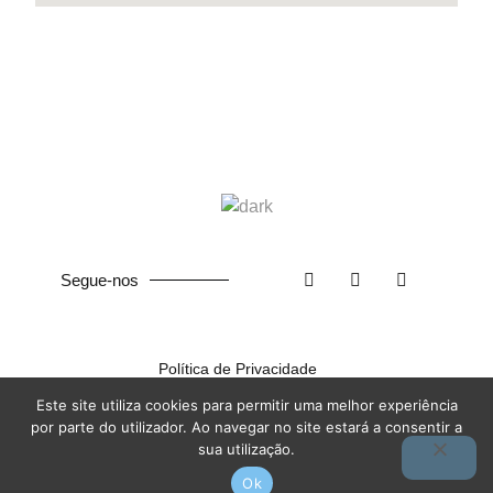
Segue-nos
Política de Privacidade
Este site utiliza cookies para permitir uma melhor experiência
©
2026
ISCF. Feito com ❤ na
Terra das Ideias
por parte do utilizador. Ao navegar no site estará a consentir a
sua utilização.
Ok