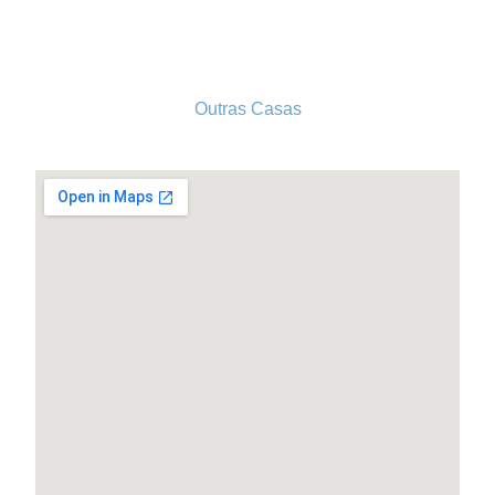
Tel. 213 513 060
conselhogeral@iscf.pt
Outras Casas