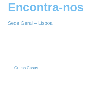
Encontra-nos
Sede Geral – Lisboa
Rua Sociedade Farmacêutica, 39
1150-338 LISBOA
Tel. 213 513 060
conselhogeral@iscf.pt
Outras Casas