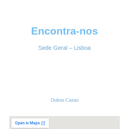
Encontra-nos
Sede Geral – Lisboa
Rua Sociedade Farmacêutica, 39
1150-338 LISBOA
Tel. 213 513 060
conselhogeral@iscf.pt
Outras Casas