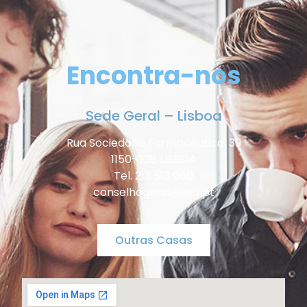
Encontra-nos
Sede Geral – Lisboa
Rua Sociedade Farmacêutica, 39
1150-338 LISBOA
Tel. 213 513 060
conselhogeral@iscf.pt
Outras Casas