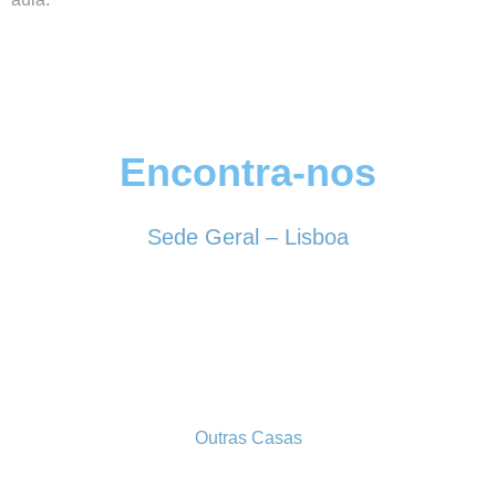
Encontra-nos
Sede Geral – Lisboa
Rua Sociedade Farmacêutica, 39
1150-338 LISBOA
Tel. 213 513 060
conselhogeral@iscf.pt
Outras Casas