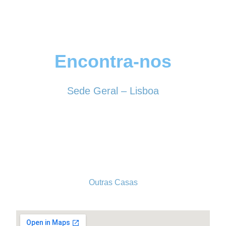
Encontra-nos
Sede Geral – Lisboa
Rua Sociedade Farmacêutica, 39
1150-338 LISBOA
Tel. 213 513 060
conselhogeral@iscf.pt
Outras Casas