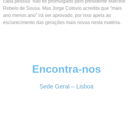
cada pessoa” não foi promulgado pelo presidente Marcelo
Rebelo de Sousa. Mas Jorge Cotovio acredita que “mais
ano menos ano” irá ser aprovado, por isso apela ao
esclarecimento das gerações mais novas nesta matéria.
Encontra-nos
Sede Geral – Lisboa
Rua Sociedade Farmacêutica, 39
1150-338 LISBOA
Tel. 213 513 060
conselhogeral@iscf.pt