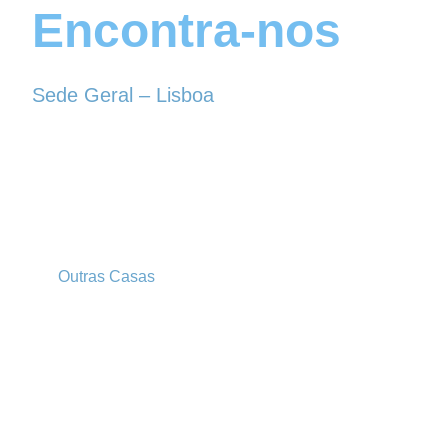
Encontra-nos
Sede Geral – Lisboa
Rua Sociedade Farmacêutica, 39
1150-338 LISBOA
Tel. 213 513 060
conselhogeral@iscf.pt
Outras Casas