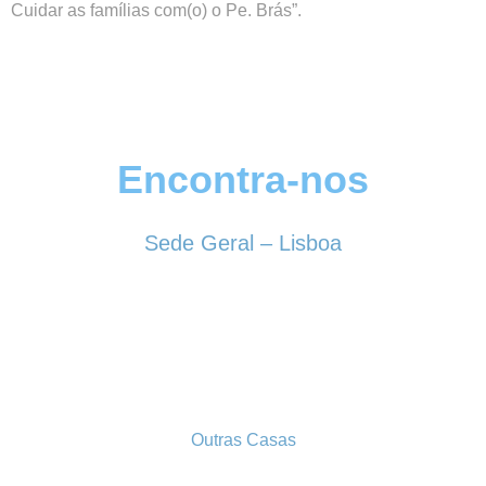
Cuidar as famílias com(o) o Pe. Brás”.
Encontra-nos
Sede Geral – Lisboa
Rua Sociedade Farmacêutica, 39
1150-338 LISBOA
Tel. 213 513 060
conselhogeral@iscf.pt
Outras Casas