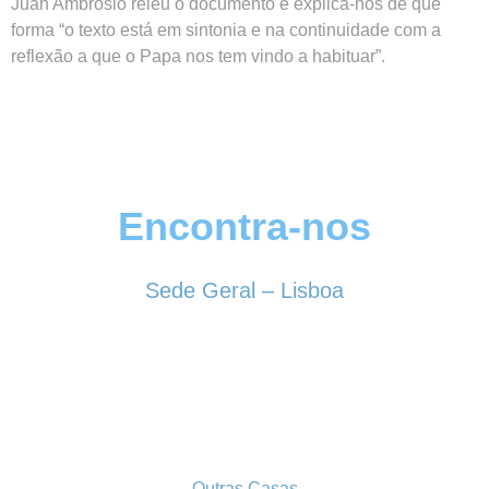
Juan Ambrosio releu o documento e explica-nos de que
forma “o texto está em sintonia e na continuidade com a
reflexão a que o Papa nos tem vindo a habituar”.
Encontra-nos
Sede Geral – Lisboa
Rua Sociedade Farmacêutica, 39
1150-338 LISBOA
Tel. 213 513 060
conselhogeral@iscf.pt
Outras Casas