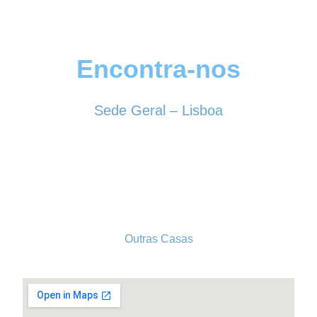
Encontra-nos
Sede Geral – Lisboa
Rua Sociedade Farmacêutica, 39
1150-338 LISBOA
Tel. 213 513 060
conselhogeral@iscf.pt
Outras Casas