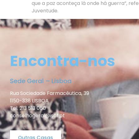
que a paz aconteça lá onde há guerra”, refer
Juventude.
Encontra-nos
Sede Geral – Lisboa
Rua Sociedade Farmacêutica, 39
1150-338 LISBOA
Tel. 213 513 060
conselhogeral@iscf.pt
Outras Casas