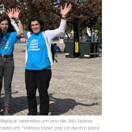
Rejoice’ assinalou um ano de JMJ Lisboa
e cada um. “Vamos fazer paz cá dentro para