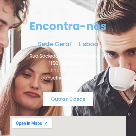
Encontra-nos
Sede Geral – Lisboa
Rua Sociedade Farmacêutica, 39
1150-338 LISBOA
Tel. 213 513 060
conselhogeral@iscf.pt
Outras Casas