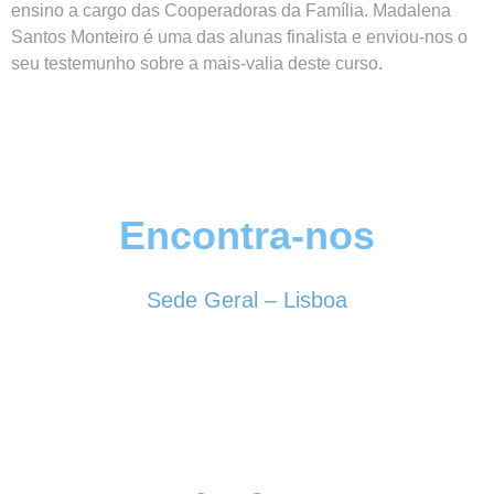
ensino a cargo das Cooperadoras da Família. Madalena
Santos Monteiro é uma das alunas finalista e enviou-nos o
seu testemunho sobre a mais-valia deste curso.
Encontra-nos
Sede Geral – Lisboa
Rua Sociedade Farmacêutica, 39
1150-338 LISBOA
Tel. 213 513 060
conselhogeral@iscf.pt