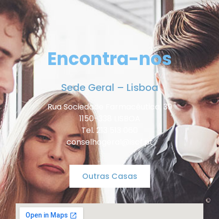
Encontra-nos
Sede Geral – Lisboa
Rua Sociedade Farmacêutica, 39
1150-338 LISBOA
Tel. 213 513 060
conselhogeral@iscf.pt
Outras Casas